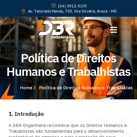
(34) 3612-5105
Av. Tancredo Neves, 730, Vila Silvéria, Araxá - MG
Política de Direitos
Humanos e Trabalhistas
Home
Política de Direitos Humanos e Trabalhistas
1. Introdução
A DBR Engenharia reconhece que os Direitos Humanos e
Trabalhistas são fundamentais para o desenvolvimento
sustentável da empresa e para a proteção de seus